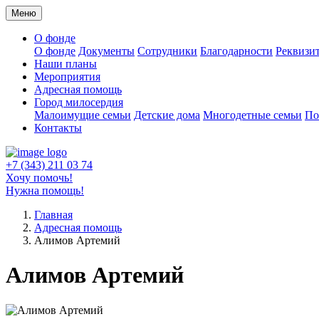
Меню
О фонде
О фонде
Документы
Сотрудники
Благодарности
Реквизи
Наши планы
Мероприятия
Адресная помощь
Город милосердия
Малоимущие семьи
Детские дома
Многодетные семьи
По
Контакты
+7 (343) 211 03 74
Хочу помочь!
Нужна помощь!
Главная
Адресная помощь
Алимов Артемий
Алимов Артемий